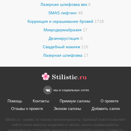
Лазерная шлифовка век
6
SMAS лифтинг
48
Коррекция и окрашивание бровей
1718
Микродермабразия
17
Дезинкрустация
6
Свадебный макияж
115
Лазерная шлифовка
17
Stilistic
.ru
мы в социальных сетях
Помощь
Контакты
Премиум салоны
О проекте
Отзывы о проекте
Эконом салоны
Добавить салон
Stilistic.ru - сервис по поиску салонов красоты. Удобный поиск позволяет
найти салон красоты недалеко от метро, узнать график работы,
ознакомиться с отзывами реальных посетителей и узнать стоимость